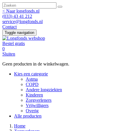
Search
< Naar longfonds.nl
(033) 43 41 212
service@longfonds.nl
Contact
Toggle navigation
Bestel gratis
0
Sluiten
Geen producten in de winkelwagen.
Kies een categorie
Astma
COPD
Andere longziekten
Kinderen
Zorgverleners
Vrijwilligers
Overig
Alle producten
Home