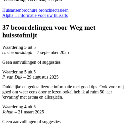
Other
Huisartsenbrochure bronchiëctasieën
Alpha-1 informatie voor uw huisarts
Articles
37 beoordelingen voor
Weg met
huisstofmijt
Waardering
5
uit 5
carine mestdagh
–
7 september 2025
Geen aanvullingen of suggesties
Waardering
5
uit 5
P. van Dijk
–
29 augustus 2025
Duidelijke en gedetailleerde informatie met goed tips. Ook voor mij
goed om weer eens door te lezen ookal heb ik al ruim 50 jaar
'ervaring' met astma en allergieën.
Waardering
4
uit 5
Johan
–
21 maart 2025
Geen aanvullingen of suggesties