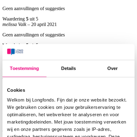
Geen aanvullingen of suggesties
Waardering
5
uit 5
melissa Valk
–
20 april 2021
Geen aanvullingen of suggesties
Waardering
5
uit 5
Lemkens
–
28 maart 2021
Geen aanvullingen of suggesties
Toestemming
Details
Over
Waardering
5
uit 5
A de Jong
–
25 januari 2021
Geen aanvullingen of suggesties
Cookies
Waardering
4
uit 5
Welkom bij Longfonds. Fijn dat je onze website bezoekt.
V Kessel
–
10 december 2020
We gebruiken cookies om jouw gebruikerservaring te
Geen aanvullingen of suggesties
optimaliseren, het webverkeer te analyseren en voor
marketingdoeleinden. Met jouw toestemming verwerken
Waardering
3
uit 5
wij en onze partners gegevens zoals je IP-adres,
Anna
–
6 maart 2020
surfgedrag, besturingssysteem en voorkeuren. Deze